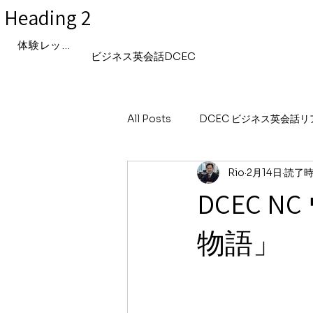
Heading 2
体験レッスン申込み
ビジネス英会話DCEC
All Posts
DCEC ビジネス英会話
Rio
2月14日
読了時間
「世界を自分事にする英語」〜国際
DCEC 
Hinataの「世界と私」リアルな日
物語」