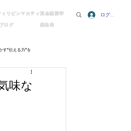
フィリピンマカティ英会話留学
ログイン
ブログ
価格表
かす“伝える力”を
たち
僕の英語と世界のつながり方
不気味な