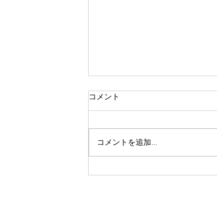
コメント
コメントを追加…
「世界を自分事にする英
語」〜国際ニュースで考え
る・話す・議論する 〜