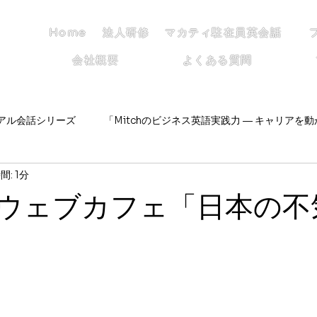
Home
法人研修
マカティ駐在員英会話
会社概要
よくある質問
リアル会話シリーズ
「Mitchのビジネス英語実践力 ― キャリアを動
: 1分
ニュースで考える・話す・議論する〜
DCEC
DCECの仲間
NC ウェブカフェ「日本の
常ノート
キャリアアップに直結する英会話力アップ