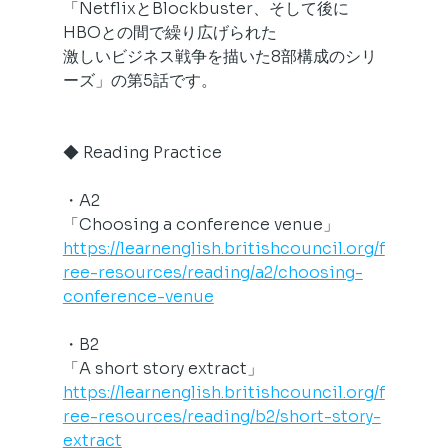
「NetflixとBlockbuster、そして後に
HBOとの間で繰り広げられた
激しいビジネス戦争を描いた8部構成のシリ
ーズ」の第5話です。
◆ Reading Practice
・A2
「Choosing a conference venue」
https://learnenglish.britishcouncil.org/f
ree-resources/reading/a2/choosing-
conference-venue
・B2
「A short story extract」
https://learnenglish.britishcouncil.org/f
ree-resources/reading/b2/short-story-
extract