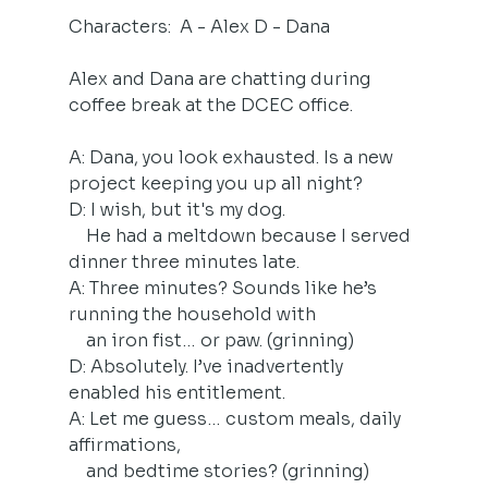
Characters:  A - Alex D - Dana
Alex and Dana are chatting during 
coffee break at the DCEC office.
A: Dana, you look exhausted. Is a new 
project keeping you up all night?
D: I wish, but it's my dog.
    He had a meltdown because I served 
dinner three minutes late.
A: Three minutes? Sounds like he’s 
running the household with
    an iron fist… or paw. (grinning)
D: Absolutely. I’ve inadvertently 
enabled his entitlement.
A: Let me guess… custom meals, daily 
affirmations,
    and bedtime stories? (grinning)