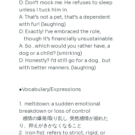
D: Don’t mock me. He refuses to sleep 
unless I tuck him in.
A: That’s not a pet, that’s a dependent 
with fur! (laughing)
D: Exactly! I’ve embraced the role,
    though it’s financially unsustainable.
A: So…which would you rather have, a 
dog or a child? (smirking)
D: Honestly? I’d still go for a dog…but 
with better manners. (laughing)
●Vocabulary/Expressions
1.  meltdown: a sudden emotional 
breakdown or loss of control
   感情の爆発/取り乱し: 突然感情が崩れた
り、抑えがきかなくなること
2.  iron fist: refers to strict, rigid, or 