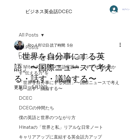
ログイン
ビジネス英会話DCEC
All Posts
Rio
4月12日
読了時間: 5分
All Posts
「世界を自分事にする英
DCEC ビジネス英会話リアル会話シリーズ
語」〜国際ニュースで考え
「Mitchのビジネス英語実践力 ― キャリアを動か
す“伝える力”を
る・話す・議論する〜
「世界を自分事にする英語」〜国際ニュースで考え
更新日：
5月12日
る・話す・議論する〜
DCEC
DCECの仲間たち
僕の英語と世界のつながり方
Hinataの「世界と私」リアルな日常ノート
キャリアアップに直結する英会話力アップ