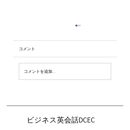
コメント
コメントを追加…
「世界を自分事にする英語」〜国際ニュ
ースで考える・話す・議論する 〜
ビジネス英会話DCEC