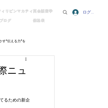
フィリピンマカティ英会話留学
ログイン
ブログ
価格表
かす“伝える力”を
たち
僕の英語と世界のつながり方
際ニュ
する〜
てるための新企