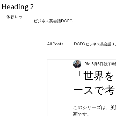
Heading 2
体験レッスン申込み
ビジネス英会話DCEC
All Posts
DCEC ビジネス英会話
Rio
5月6日
読了時間
「世界を自分事にする英語」〜国際
「世界を
Hinataの「世界と私」リアルな日
ースで
このシリーズは、英
画です。