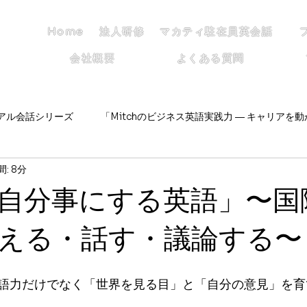
Home
法人研修
マカティ駐在員英会話
会社概要
よくある質問
リアル会話シリーズ
「Mitchのビジネス英語実践力 ― キャリアを動
: 8分
ニュースで考える・話す・議論する〜
DCEC
DCECの仲間
自分事にする英語」〜国
常ノート
キャリアアップに直結する英会話力アップ
考える・話す・議論
語力だけでなく「世界を見る目」と「自分の意見」を育