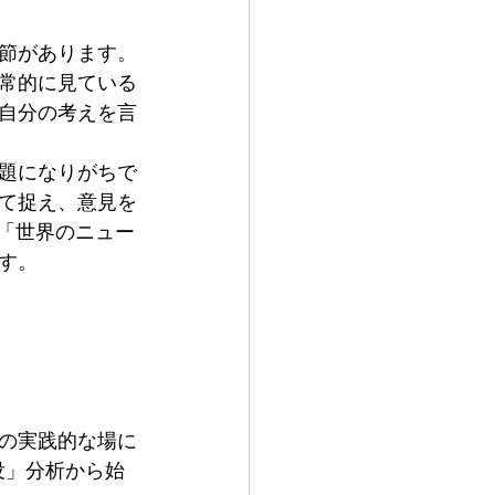
節があります。
常的に見ている
自分の考えを言
題になりがちで
て捉え、意見を
「世界のニュー
す。
の実践的な場に
没」分析から始