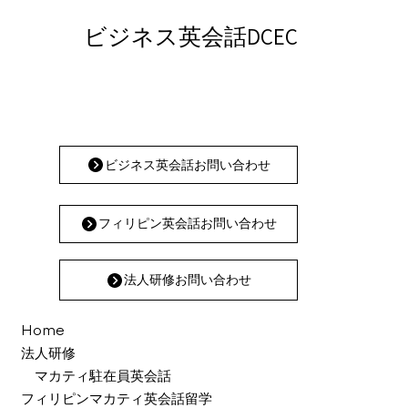
こんにちは。スタッフのHinataです。 先月、
ビジネス英会話DCEC
ずっと行ってみたかったオーストラリアへ行
ってきました！ シドニーとケアンズを訪れた
のですが、高校時代に出会った留学生の 友人
がシドニーに住んでおり、ご実家に2週間ほど
滞在させてもらいました。 シドニーの街から1
時間半ほど。Northern BeachesのPalm
Beachにある国立公園...
ビジネス英会話お問い合わせ
フィリピン英会話お問い合わせ
法人研修お問い合わせ
Home
法人研修
マカティ駐在員英会話
フィリピンマカティ英会話留学