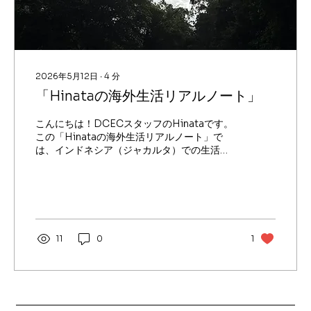
2026年5月12日
∙
4
分
「Hinataの海外生活リアルノート」
こんにちは！DCECスタッフのHinataです。
この「Hinataの海外生活リアルノート」で
は、インドネシア（ジャカルタ）での生活
や、オーストラリアなど海外で実際に体験し
たことを、できるだけ正直に、わかりやすく
お届けしていきます。英語学習中のみなさん
が「グローバルに活躍するヒント」にできれ
ばと思い、海外でのリアルな雰囲気や、実際
に使えた英語表現も一緒に紹介していきたい
11
0
1
と思います。堅苦しい話は苦手なので、友達
に旅行の話をしているような軽い感じで書い
ていきますね。 それでは第1回！ずっと憧れて
いたオーストラリア旅行の話をします。 「ず
っと行きたかったオーストラリアへ！シドニ
ー＆ケアンズ2週間のリアル体験」 みなさん、