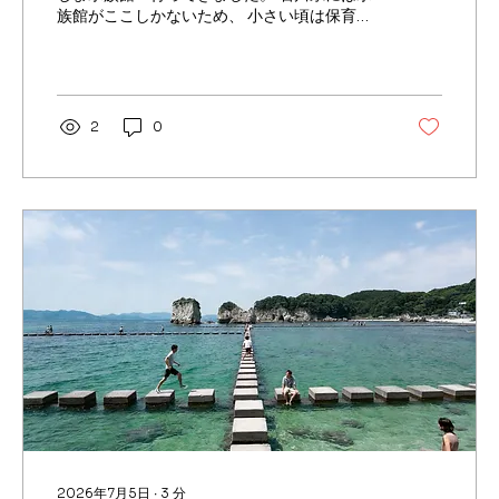
族館がここしかないため、 小さい頃は保育園
の遠足や祖父母に連れて行ってもらったり
と、 たくさんの思い出がある場所です。 最後
に訪れたのはおそらく12歳頃だったので、本
当に久しぶりの再訪になりました。
2
0
2026年7月5日
∙
3
分