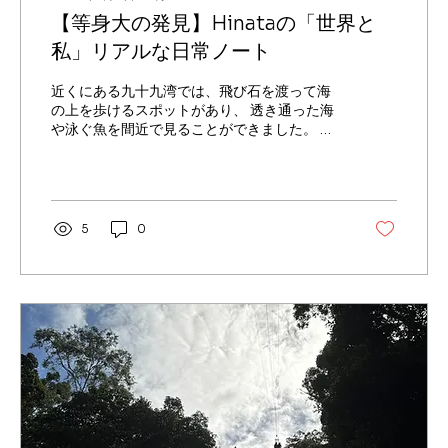
【等身大の発見】Hinataの「世界と
私」リアルな日常ノート
近くにある九十九湾では、飛び石を渡って海
の上を歩けるスポットがあり、 透き通った海
や泳ぐ魚を間近で見ることができました。 足
を海につけながら景色を楽しめて、とても気
持ちの良い時間でした。
5
0