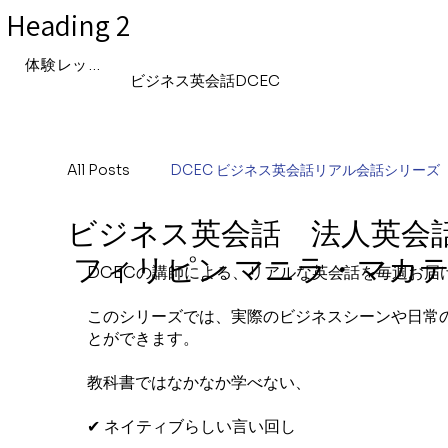
Heading 2
体験レッスン申込み
ビジネス英会話DCEC
All Posts
DCEC ビジネス英会話リアル会話シリーズ
ビジネス英会話 法人英会話
「世界を自分事にする英語」〜国際ニュースで考える
フィリピン マニラ・マカ
DCECの講師による、リアルな英会話を毎週お届
このシリーズでは、実際のビジネスシーンや日常
Hinataの「世界と私」リアルな日常ノート
キャ
とができます。
教科書ではなかなか学べない、
✔ ネイティブらしい言い回し