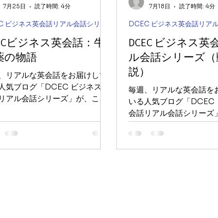
7月25日
読了時間: 4分
7月18日
読了時間: 4分
DCEC ビジネス英会話リアル会話シリーズ
CECビジネス英会話：牛
DCEC ビジネス英
薬の物語
ル会話シリーズ（
説）
、リアルな英会話をお届けして
人気ブログ「DCEC ビジネス英
毎週、リアルな英会話を
リアル会話シリーズ」が、この
いる人気ブログ「DCEC
らにパワーアップしました！ こ
会話リアル会話シリーズ
でのテキスト解説に加え、今回
度さらにパワーアップしま
新たに「動画と音声」による解
れまでのテキスト解説に
ンテンツを追加しました。実際
から新たに「動画と音声
ジネスシーンや日常の何気ない
説コンテンツを追加しま
を、目と耳の両方からより深く
のビジネスシーンや日常
ことができます。
会話を、目と耳の両方か
学ぶことができます。