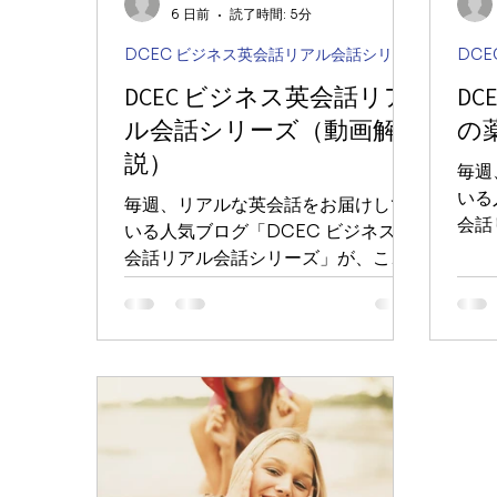
6 日前
読了時間: 5分
DCEC ビジネス英会話リアル会話シリーズ
DCEC ビジネス英会話リア
D
ル会話シリーズ（動画解
の
説）
毎週
いる
毎週、リアルな英会話をお届けして
会話
いる人気ブログ「DCEC ビジネス英
度さ
会話リアル会話シリーズ」が、この
れま
度さらにパワーアップしました！ こ
から
れまでのテキスト解説に加え、今回
説コ
から新たに「動画と音声」による解
のビ
説コンテンツを追加しました。実際
会話
のビジネスシーンや日常の何気ない
学ぶ
会話を、目と耳の両方からより深く
学ぶことができます。