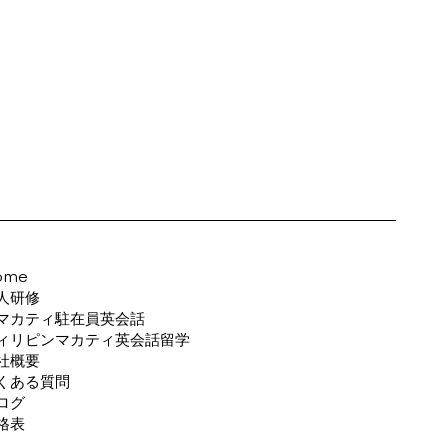
ome
人研修
マカティ駐在員英会話
ィリピンマカティ英会話留学
社概要
くある質問
ログ
格表